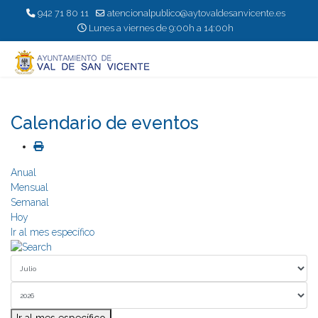
942 71 80 11
atencionalpublico@aytovaldesanvicente.es
Lunes a viernes de 9:00h a 14:00h
Calendario de eventos
Anual
Mensual
Semanal
Hoy
Ir al mes específico