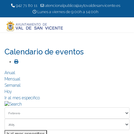
942 71 80 11
atencionalpublico@aytovaldesanvicente.es
Lunes a viernes de 9:00h a 14:00h
Calendario de eventos
Anual
Mensual
Semanal
Hoy
Ir al mes específico