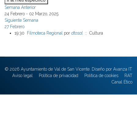
Ir al mes específico
Semana Anterior
24 Febrero - 02 Marzo, 2025
Siguiente Semana
27 Febrero
19:30
Filmoteca Regional
por
dtosal
:: Cultura
© 2026 Ayuntamiento de Val de San Vicente. Diseño por Avanza IT
Aviso legal
Política de privacidad
Política de cookies
RAT
Canal Ético