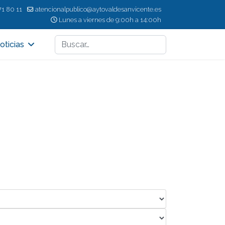
71 80 11
atencionalpublico@aytovaldesanvicente.es
Lunes a viernes de 9:00h a 14:00h
Buscar
oticias