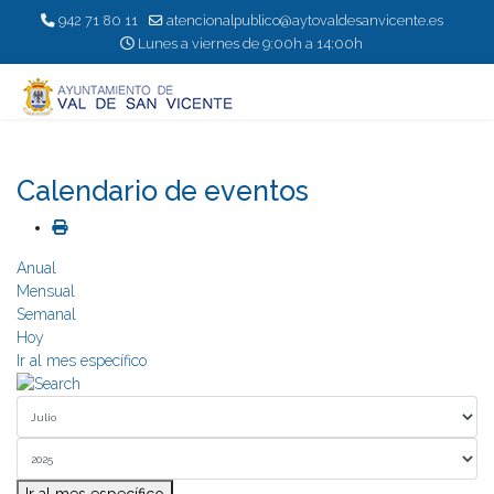
942 71 80 11
atencionalpublico@aytovaldesanvicente.es
Lunes a viernes de 9:00h a 14:00h
Calendario de eventos
Anual
Mensual
Semanal
Hoy
Ir al mes específico