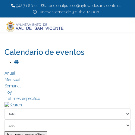
942 71 80 11
atencionalpublico@aytovaldesanvicente.es
Lunes a viernes de 9:00h a 14:00h
Calendario de eventos
Anual
Mensual
Semanal
Hoy
Ir al mes específico