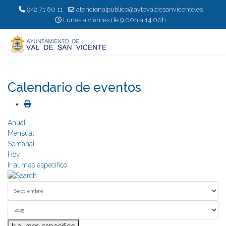
942 71 80 11
atencionalpublico@aytovaldesanvicente.es
Lunes a viernes de 9:00h a 14:00h
Calendario de eventos
Anual
Mensual
Semanal
Hoy
Ir al mes específico