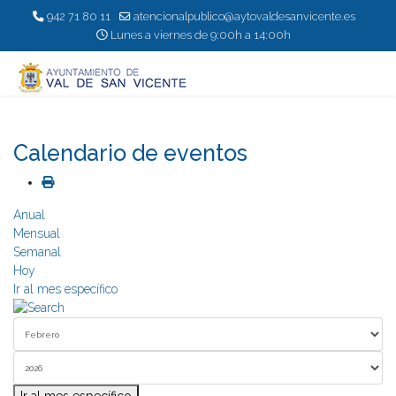
942 71 80 11
atencionalpublico@aytovaldesanvicente.es
Lunes a viernes de 9:00h a 14:00h
Calendario de eventos
Anual
Mensual
Semanal
Hoy
Ir al mes específico