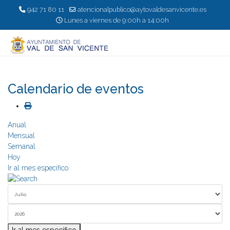
942 71 80 11
atencionalpublico@aytovaldesanvicente.es
Lunes a viernes de 9:00h a 14:00h
Calendario de eventos
Anual
Mensual
Semanal
Hoy
Ir al mes específico