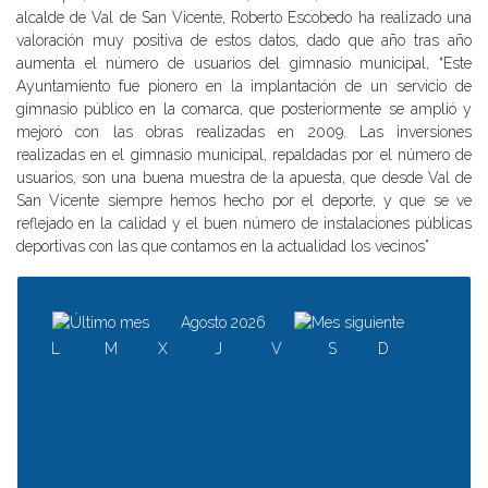
alcalde de Val de San Vicente, Roberto Escobedo ha realizado una
valoración muy positiva de estos datos, dado que año tras año
aumenta el número de usuarios del gimnasio municipal, “Este
Ayuntamiento fue pionero en la implantación de un servicio de
gimnasio público en la comarca, que posteriormente se amplió y
mejoró con las obras realizadas en 2009. Las inversiones
realizadas en el gimnasio municipal, repaldadas por el número de
usuarios, son una buena muestra de la apuesta, que desde Val de
San Vicente siempre hemos hecho por el deporte, y que se ve
reflejado en la calidad y el buen número de instalaciones públicas
deportivas con las que contamos en la actualidad los vecinos”
Agosto 2026
L
M
X
J
V
S
D
1
2
3
4
5
6
7
8
9
10
11
12
13
14
15
16
17
18
19
20
21
22
23
24
25
26
27
28
29
30