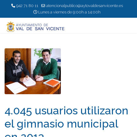
942 71 80 11
atencionalpublico@aytovaldesanvicente.es
Lunes a viernes de 9:00h a 14:00h
4.045 usuarios utilizaron
el gimnasio municipal
en 2013