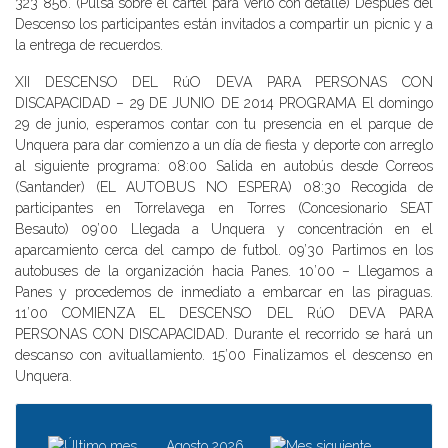
323 856. (Pulsa sobre el cartel para verlo con detalle) Después del
Descenso los participantes están invitados a compartir un picnic y a
la entrega de recuerdos.
XII DESCENSO DEL RúO DEVA PARA PERSONAS CON
DISCAPACIDAD – 29 DE JUNIO DE 2014 PROGRAMA El domingo
29 de junio, esperamos contar con tu presencia en el parque de
Unquera para dar comienzo a un día de fiesta y deporte con arreglo
al siguiente programa: 08:00 Salida en autobús desde Correos
(Santander) (EL AUTOBUS NO ESPERA) 08:30 Recogida de
participantes en Torrelavega en Torres (Concesionario SEAT
Besauto) 09’00 Llegada a Unquera y concentración en el
aparcamiento cerca del campo de futbol. 09’30 Partimos en los
autobuses de la organización hacia Panes. 10’00 – Llegamos a
Panes y procedemos de inmediato a embarcar en las piraguas.
11’00 COMIENZA EL DESCENSO DEL RúO DEVA PARA
PERSONAS CON DISCAPACIDAD. Durante el recorrido se hará un
descanso con avituallamiento. 15’00 Finalizamos el descenso en
Unquera.
Agosto 2026