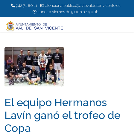
942 71 80 11
atencionalpublico@aytovaldesanvicente.es
Lunes a viernes de 9:00h a 14:00h
El equipo Hermanos
Laví­n ganó el trofeo de
Copa