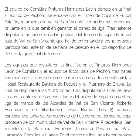
El equipo de Comillas Pinturas Hermanos Lavín derrotó en la final
al equipo de Pechón, haciéndose con el trofeo de Copa de Fútbol
Sala “Ayuntamiento de Val de San Vicente” cerrando una temporada
brillante en la que también ganaron el torneo de liga. Tras haberse
disputado las cinco jornadas previas del torneo de copa de fútbol
sala de Val de San Vicente que ha ido enfrentando a los 15 equipos
participantes, este fin de semana se celebró en el polideportivo de
Pesués la gran final de torneo.
Los equipos que disputaron la final fueron el Pinturas Hermanos
Lavín de Comillas y el equipo de fútbol sala de Pechón, tras haber
eliminado de la competición el pasado viernes a los semifinalistas,
Hostal Restaurante Baviera de Pesués y el Pilarnero de Bielva. La
final se disputará a las 21.00 horas. Tras disputarse la final, se llevó
a cabo la entrega de premios, tanto del trofeo de copa, como el de
liga de manos de los Alcaldes de Val de San Vicente, Roberto
Escobedo y de Ribadedeva, Jesús Bordás. Los 15 equipos
participantes tanto del campeonato de liga como del torneo de copa
proceden de los municipios de Val de San Vicente, Ribadedeva, San
Vicente de la Barquera, Herrerías, Rionansa, Peñamellera Baja,
Lamasón, Comillas y Llanes. En el torneo de liga, tras haber ganado