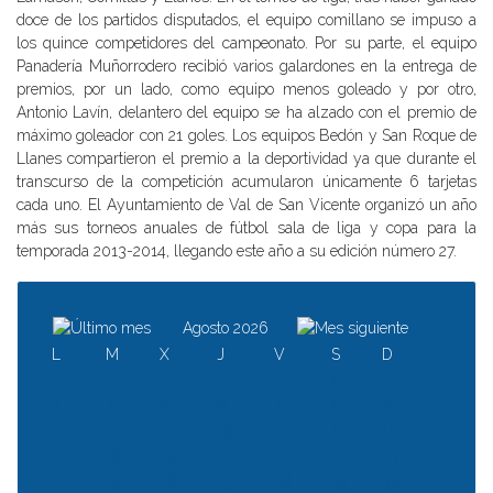
doce de los partidos disputados, el equipo comillano se impuso a
los quince competidores del campeonato. Por su parte, el equipo
Panadería Muñorrodero recibió varios galardones en la entrega de
premios, por un lado, como equipo menos goleado y por otro,
Antonio Lavín, delantero del equipo se ha alzado con el premio de
máximo goleador con 21 goles. Los equipos Bedón y San Roque de
Llanes compartieron el premio a la deportividad ya que durante el
transcurso de la competición acumularon únicamente 6 tarjetas
cada uno. El Ayuntamiento de Val de San Vicente organizó un año
más sus torneos anuales de fútbol sala de liga y copa para la
temporada 2013-2014, llegando este año a su edición número 27.
Agosto 2026
L
M
X
J
V
S
D
1
2
3
4
5
6
7
8
9
10
11
12
13
14
15
16
17
18
19
20
21
22
23
24
25
26
27
28
29
30