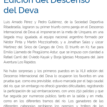
del Deva
Luis Amado Pérez y Pedro Gutiérrez, de la Sociedad Deportiva
Ribadesella, lograron su primer triunfo como pareja en el Descenso
Internacional de Deva al imponerse en la meta de Unquera, en una
llegada muy igualada, al equipo nacional argentino formado por
Néstor Pinta y Martín Mozzicafredo, y a Jonathan Salas y úscar
Martínez del Sirios de Cangas de Onís. El triunfo en K1 fue para
Emilio Llamedo de Piragüismo Astur, que se impuso con claridad a
Rafael Carril del Oviedo Kayak y Borja Iglesias Mosquera del Jaire
Aventura Los Rápidos.
No hubo sorpresas y los primeros puestos en la XLII edición del
Descenso Internacional del Deva lo ocuparon los favoritos en una
prueba que, como era previsible, estuvo marcada por el bajo caudal
del río, que sin embargo no ofreció grandes dificultades, registrando
la participación de 142 embarcaciones, con unos 250 palistas y que
fue seguida por numeroso público, tanto en la salida y en meta,
como en los diferentes tramos del río. Los ganadores de las
diferentes categorías recibieron los premios y trofeos de las