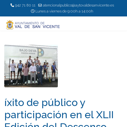
942 71 80 11
atencionalpublico@aytovaldesanvicente.es
Lunes a viernes de 9:00h a 14:00h
íxito de público y
participación en el XLII
Edición del Descenso