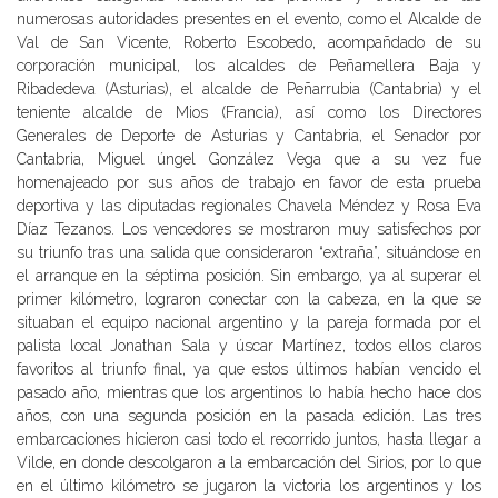
numerosas autoridades presentes en el evento, como el Alcalde de
Val de San Vicente, Roberto Escobedo, acompañdado de su
corporación municipal, los alcaldes de Peñamellera Baja y
Ribadedeva (Asturias), el alcalde de Peñarrubia (Cantabria) y el
teniente alcalde de Mios (Francia), así como los Directores
Generales de Deporte de Asturias y Cantabria, el Senador por
Cantabria, Miguel úngel González Vega que a su vez fue
homenajeado por sus años de trabajo en favor de esta prueba
deportiva y las diputadas regionales Chavela Méndez y Rosa Eva
Díaz Tezanos. Los vencedores se mostraron muy satisfechos por
su triunfo tras una salida que consideraron “extraña”, situándose en
el arranque en la séptima posición. Sin embargo, ya al superar el
primer kilómetro, lograron conectar con la cabeza, en la que se
situaban el equipo nacional argentino y la pareja formada por el
palista local Jonathan Sala y úscar Martínez, todos ellos claros
favoritos al triunfo final, ya que estos últimos habían vencido el
pasado año, mientras que los argentinos lo había hecho hace dos
años, con una segunda posición en la pasada edición. Las tres
embarcaciones hicieron casi todo el recorrido juntos, hasta llegar a
Vilde, en donde descolgaron a la embarcación del Sirios, por lo que
en el último kilómetro se jugaron la victoria los argentinos y los