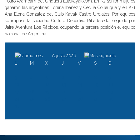
Pedro Arambarri del Unquera Elitekayak.com. En K2 senior mujeres
ganaron las argentinas Lorena Ibañez y Cecilia Colleuque y en K-1
Ana Elena González del Club Kayak Castro Urdiales. Por equipos
se impuso la sociedad Cultura Deportiva Ribadesella, seguido por
Jaire Aventura Los Rápidos, ocupando la tercera posición el equipo
nacional de Argentina.
Agosto 2026
L
M
X
J
V
S
D
1
2
3
4
5
6
7
8
9
10
11
12
13
14
15
16
17
18
19
20
21
22
23
24
25
26
27
28
29
30
31