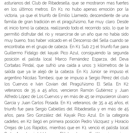
asturianos del Club de Ribadesella, que se mostraron mas fuertes
en los últimos metros. En K1 no hubo apenas emoción por la
victoria, ya que el triunfo de Emilio Llamedo, descendiente de una
familia de gran tradición en el piragú¼ismo, fue muy claro. Desde
el inicio tomó la cabeza, realizando todo el recorrido solo, lo que le
permitió disfrutar del río y resarcirse de un año que no había sido
muy bueno, tras haber volcado en el Descenso del Sella cuando se
encontraba en el grupo de cabeza. En K1 Sub 23 el triunfo fue para
Guillermo Fidalgo del kayak Pico Azul, consiguiendo la segunda
posición el palista local Marco Fernández Esparza, del Deva
Corbatas Pindal, que sufrió una caída a unos 3 kilómetros de la
salida que ya le alejó de la cabeza. En K1 Júnior se impuso el
argentino Nicolas Tombesi, que se impuso a Sergio Pérez del club
los Cuervos e Iván Covian del Piragú¼ismo El Sella. En K2
veteranos de 35 a 45 años, vencieron Ramón Gutiérrez y Juan
Alfredo López de Los Cuervos y en más de 45 se impusieron úlvaro
García y Juan Carlos Posada. En K1 veteranos, de 35 a 45 años, el
triunfo fue para Sergio Cabielles del Ribadesella y en más de 45
años, para Siro González del Kayak Pico Azul. En la categoría
cadetes, en K2 llegó en primera posición Pedro Vázquez y Horacio
Orejas de Los Rápidos, mientras que en K1 venció el palista local