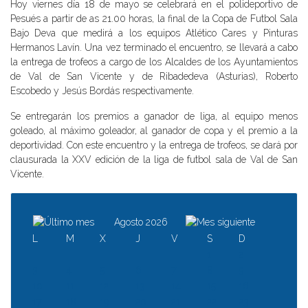
Hoy viernes día 18 de mayo se celebrará en el polideportivo de
Pesués a partir de as 21.00 horas, la final de la Copa de Futbol Sala
Bajo Deva que medirá a los equipos Atlético Cares y Pinturas
Hermanos Lavín. Una vez terminado el encuentro, se llevará a cabo
la entrega de trofeos a cargo de los Alcaldes de los Ayuntamientos
de Val de San Vicente y de Ribadedeva (Asturias), Roberto
Escobedo y Jesús Bordás respectivamente.
Se entregarán los premios a ganador de liga, al equipo menos
goleado, al máximo goleador, al ganador de copa y el premio a la
deportividad. Con este encuentro y la entrega de trofeos, se dará por
clausurada la XXV edición de la liga de futbol sala de Val de San
Vicente.
Agosto 2026
L
M
X
J
V
S
D
1
2
3
4
5
6
7
8
9
10
11
12
13
14
15
16
17
18
19
20
21
22
23