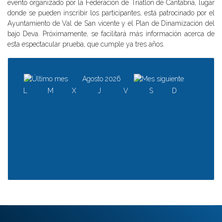
evento organizado por la Federación de Triatlon de Cantabria, lugar
donde se pueden inscribir los participantes, está patrocinado por el
Ayuntamiento de Val de San vicente y el Plan de Dinamización del
bajo Deva. Próximamente, se facilitará más información acerca de
esta espectacular prueba, que cumple ya tres años.
Agosto 2026
L
M
X
J
V
S
D
1
2
3
4
5
6
7
8
9
10
11
12
13
14
15
16
17
18
19
20
21
22
23
24
25
26
27
28
29
30
31