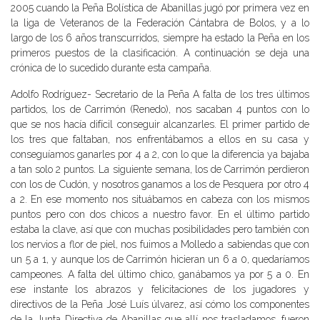
2005 cuando la Peña Bolística de Abanillas jugó por primera vez en
la liga de Veteranos de la Federación Cántabra de Bolos, y a lo
largo de los 6 años transcurridos, siempre ha estado la Peña en los
primeros puestos de la clasificación. A continuación se deja una
crónica de lo sucedido durante esta campaña.
Adolfo Rodríguez- Secretario de la Peña A falta de los tres últimos
partidos, los de Carrimón (Renedo), nos sacaban 4 puntos con lo
que se nos hacía difícil conseguir alcanzarles. El primer partido de
los tres que faltaban, nos enfrentábamos a ellos en su casa y
conseguíamos ganarles por 4 a 2, con lo que la diferencia ya bajaba
a tan solo 2 puntos. La siguiente semana, los de Carrimón perdieron
con los de Cudón, y nosotros ganamos a los de Pesquera por otro 4
a 2. En ese momento nos situábamos en cabeza con los mismos
puntos pero con dos chicos a nuestro favor. En el último partido
estaba la clave, así que con muchas posibilidades pero también con
los nervios a flor de piel, nos fuimos a Molledo a sabiendas que con
un 5 a 1, y aunque los de Carrimón hicieran un 6 a 0, quedaríamos
campeones. A falta del último chico, ganábamos ya por 5 a 0. En
ese instante los abrazos y felicitaciones de los jugadores y
directivos de la Peña José Luís úlvarez, así cómo los componentes
de la Junta Directiva de Abanillas que allí nos trasladamos, fueron