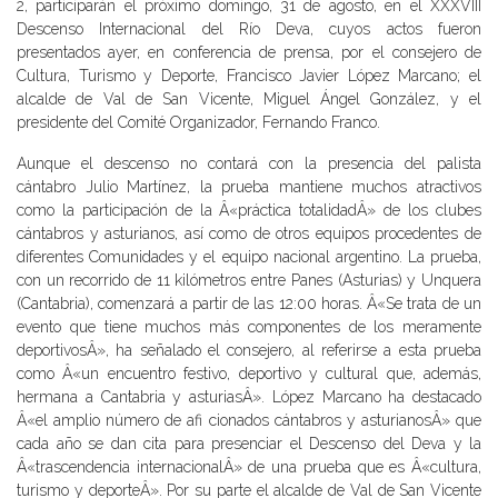
2, participarán el próximo domingo, 31 de agosto, en el XXXVIII
Descenso Internacional del Río Deva, cuyos actos fueron
presentados ayer, en conferencia de prensa, por el consejero de
Cultura, Turismo y Deporte, Francisco Javier López Marcano; el
alcalde de Val de San Vicente, Miguel Ángel González, y el
presidente del Comité Organizador, Fernando Franco.
Aunque el descenso no contará con la presencia del palista
cántabro Julio Martínez, la prueba mantiene muchos atractivos
como la participación de la Â«práctica totalidadÂ» de los clubes
cántabros y asturianos, así como de otros equipos procedentes de
diferentes Comunidades y el equipo nacional argentino. La prueba,
con un recorrido de 11 kilómetros entre Panes (Asturias) y Unquera
(Cantabria), comenzará a partir de las 12:00 horas. Â«Se trata de un
evento que tiene muchos más componentes de los meramente
deportivosÂ», ha señalado el consejero, al referirse a esta prueba
como Â«un encuentro festivo, deportivo y cultural que, además,
hermana a Cantabria y asturiasÂ». López Marcano ha destacado
Â«el amplio número de afi cionados cántabros y asturianosÂ» que
cada año se dan cita para presenciar el Descenso del Deva y la
Â«trascendencia internacionalÂ» de una prueba que es Â«cultura,
turismo y deporteÂ». Por su parte el alcalde de Val de San Vicente