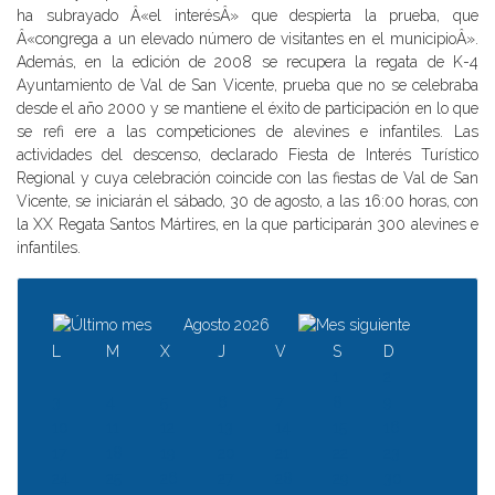
ha subrayado Â«el interésÂ» que despierta la prueba, que
Â«congrega a un elevado número de visitantes en el municipioÂ».
Además, en la edición de 2008 se recupera la regata de K-4
Ayuntamiento de Val de San Vicente, prueba que no se celebraba
desde el año 2000 y se mantiene el éxito de participación en lo que
se refi ere a las competiciones de alevines e infantiles. Las
actividades del descenso, declarado Fiesta de Interés Turístico
Regional y cuya celebración coincide con las fiestas de Val de San
Vicente, se iniciarán el sábado, 30 de agosto, a las 16:00 horas, con
la XX Regata Santos Mártires, en la que participarán 300 alevines e
infantiles.
Agosto 2026
L
M
X
J
V
S
D
1
2
3
4
5
6
7
8
9
10
11
12
13
14
15
16
17
18
19
20
21
22
23
24
25
26
27
28
29
30