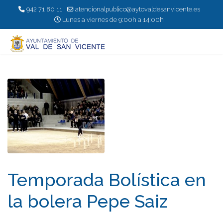
942 71 80 11
atencionalpublico@aytovaldesanvicente.es
Lunes a viernes de 9:00h a 14:00h
Temporada Bolí­stica en
la bolera Pepe Saiz