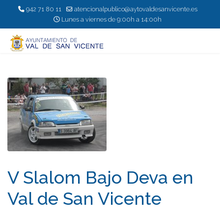
942 71 80 11
atencionalpublico@aytovaldesanvicente.es
Lunes a viernes de 9:00h a 14:00h
V Slalom Bajo Deva en
Val de San Vicente