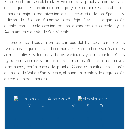
El 7 de octubre se celebra la V Edición de la prueba automovilística
en Unquera El próximo domingo 7 de octubre se celebra en
Unquera, bajo la organización de la Escudería Llanos Sport la V
Edición del Slalom Automovilístico Bajo Deva. La organización
cuenta con la colaboración de los obradores de corbatas y el
Ayuntamiento de Val de San Vicente.
La prueba se disputará en los campos del Llance a partir de las
12.00 horas, que es cuando comenzará el periodo de verificaciones
administrativas y técnicas de los vehículos y participantes. A las
13.00 horas comenzarán los entrenamientos oficiales, que una vez
terminados, darán paso a la prueba. Como es habitual no faltarán
en la cita de Val de San Vicente, el buen ambiente y la degustación
de corbatas de Unquera.
Agosto 2026
L
M
X
J
V
S
D
1
2
3
4
5
6
7
8
9
10
11
12
13
14
15
16