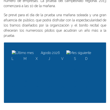
número de empresas. La prueba del campeonato regional 2013
comenzará a las 10 de la mañana.
Se prevé para el día de la prueba una mañana soleada y una gran
afluencia de público, que podrá disfrutar con la espectacularidad de
los tramos diseñados por la organización y el bonito recital que
ofrecerán los numerosos pilotos que acudirán un año más a la
prueba.
Agosto 2026
L
M
X
J
V
S
D
1
2
3
4
5
6
7
8
9
10
11
12
13
14
15
16
17
18
19
20
21
22
23
24
25
26
27
28
29
30
31