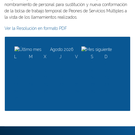
nombramiento de personal para sustitución y nueva conformación
de la bolsa de trabajo temporal de Peones de Servicios Múltiples a
la vista de los llamamientos realizados.
Ver la Resolución en formato PDF
Agosto 2026
L
M
X
J
V
S
D
1
2
3
4
5
6
7
8
9
10
11
12
13
14
15
16
17
18
19
20
21
22
23
24
25
26
27
28
29
30
31