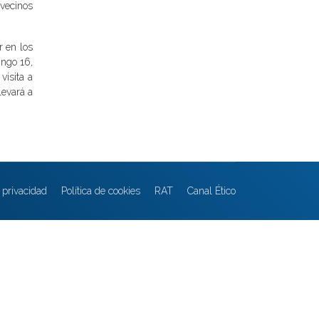
 vecinos
r en los
ingo 16,
visita a
levará a
e privacidad
Política de cookies
RAT
Canal Ético