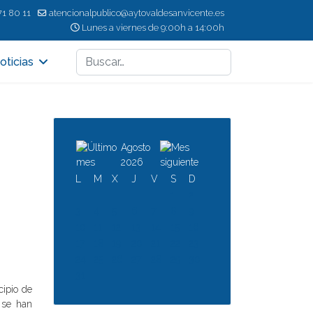
71 80 11
atencionalpublico@aytovaldesanvicente.es
Lunes a viernes de 9:00h a 14:00h
Buscar
oticias
Agosto
2026
L
M
X
J
V
S
D
1
2
3
4
5
6
7
8
9
10
11
12
13
14
15
16
17
18
19
20
21
22
23
24
25
26
27
28
29
30
31
cipio de
 se han