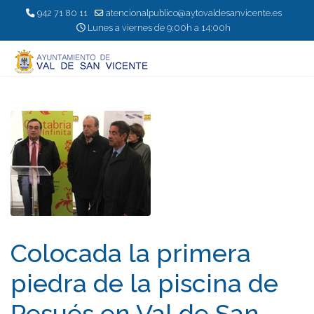
942 71 80 11
atencionalpublico@aytovaldesanvicente.es
Lunes a viernes de 9:00h a 14:00h
Colocada la primera
piedra de la piscina de
Pesués en Val de San