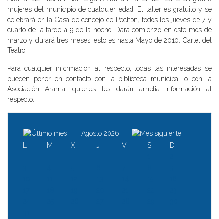
mujeres del municipio de cualquier edad. El taller es gratuito y se
celebrará en la Casa de concejo de Pechón, todos los jueves de 7 y
cuarto de la tarde a 9 de la noche. Dará comienzo en este mes de
marzo y durará tres meses, esto es hasta Mayo de 2010. Cartel del
Teatro
Para cualquier información al respecto, todas las interesadas se
pueden poner en contacto con la biblioteca municipal o con la
Asociación Aramal quienes les darán amplia información al
respecto.
Agosto 2026
L
M
X
J
V
S
D
1
2
3
4
5
6
7
8
9
10
11
12
13
14
15
16
17
18
19
20
21
22
23
24
25
26
27
28
29
30
31