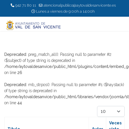
942 71 80 11
atencionalpublico@aytovaldesanvicente.es
Lunes a viernes de 9:00h a 14:00h
Deprecated
: preg_match_all(): Passing null to parameter #2
($subject) of type string is deprecated in
/home/aytovaldesanvice/public_html/plugins/content/embed
on line
26
Deprecated
: mb_strpos(): Passing null to parameter #1 ($haystack)
of type string is deprecated in
/home/aytovaldesanvice/public_html/libraries/vendor/joomla/s
on line
44
Cantidad
Veces