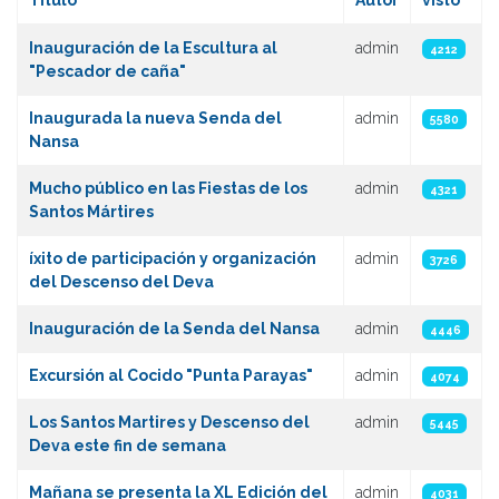
Título
Autor
visto
Artículos
Inauguración de la Escultura al
admin
4212
"Pescador de caña"
Inaugurada la nueva Senda del
admin
5580
Nansa
Mucho público en las Fiestas de los
admin
4321
Santos Mártires
íxito de participación y organización
admin
3726
del Descenso del Deva
Inauguración de la Senda del Nansa
admin
4446
Excursión al Cocido "Punta Parayas"
admin
4074
Los Santos Martires y Descenso del
admin
5445
Deva este fin de semana
Mañana se presenta la XL Edición del
admin
4031