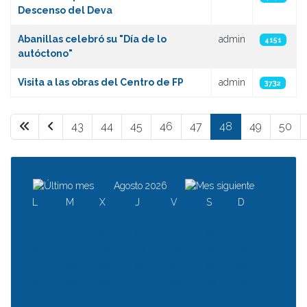
Descenso del Deva
Abanillas celebró su "Dí­a de lo
admin
4151
autóctono"
Visita a las obras del Centro de FP
admin
3732
43
44
45
46
47
48
49
50
Página 48 de 64
Agosto 2026
L
M
X
J
V
S
D
1
2
3
4
5
6
7
8
9
10
11
12
13
14
15
16
17
18
19
20
21
22
23
24
25
26
27
28
29
30
31