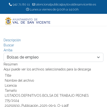
942 71 80 11
atencionalpublico@aytovaldesanvicente.es
Lunes a viernes de 9:00h a 14:00h
Descripción
Buscar
Arriba
Resúmen
Aquí puede ver los archivos seleccionados para la descarga
Title
Nombre del archivo
Licencia
Tamaño
LISTADOS DEFINITIVOS BOLSA DE TRABAJO PEONES
775/2024
20250930_Publicación_2025-09-9...O-1.pdf