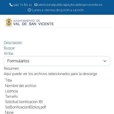
942 71 80 11
atencionalpublico@aytovaldesanvicente.es
Lunes a viernes de 9:00h a 14:00h
Descripción
Buscar
Arriba
Resúmen
Aquí puede ver los archivos seleccionados para la descarga
Title
Nombre del archivo
Licencia
Tamaño
Solicitud bonificación IBI
SolBonificacionIBI2k25.pdf
None