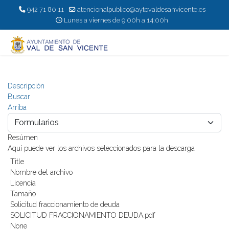
942 71 80 11
atencionalpublico@aytovaldesanvicente.es
Lunes a viernes de 9:00h a 14:00h
Descripción
Buscar
Arriba
Resúmen
Aquí puede ver los archivos seleccionados para la descarga
Title
Nombre del archivo
Licencia
Tamaño
Solicitud fraccionamiento de deuda
SOLICITUD FRACCIONAMIENTO DEUDA.pdf
None