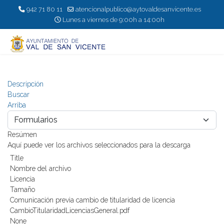
942 71 80 11
atencionalpublico@aytovaldesanvicente.es
Lunes a viernes de 9:00h a 14:00h
Descripción
Buscar
Arriba
Resúmen
Aquí puede ver los archivos seleccionados para la descarga
Title
Nombre del archivo
Licencia
Tamaño
Comunicación previa cambio de titularidad de licencia
CambioTitularidadLicenciasGeneral.pdf
None