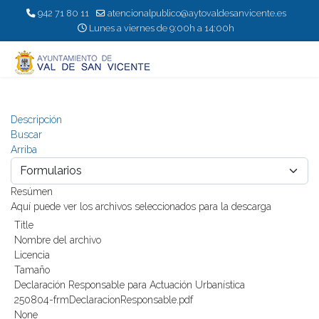
942 71 80 11
atencionalpublico@aytovaldesanvicente.es
Lunes a viernes de 9:00h a 14:00h
Descripción
Buscar
Arriba
Resúmen
Aquí puede ver los archivos seleccionados para la descarga
Title
Nombre del archivo
Licencia
Tamaño
Declaración Responsable para Actuación Urbanística
250804-frmDeclaracionResponsable.pdf
None