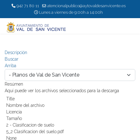
942 71 80 11
atencionalpublico@aytovaldesanvicente.es
Lunes a viernes de 9:00h a 14:00h
Descripción
Buscar
Arriba
Resúmen
Aquí puede ver los archivos seleccionados para la descarga
Title
Nombre del archivo
Licencia
Tamaño
2 - Clasificacion de suelo
5_2 Clasificacion del suelo.pdf
None