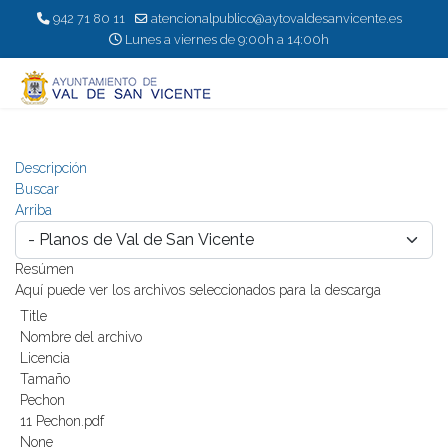
942 71 80 11
atencionalpublico@aytovaldesanvicente.es
Lunes a viernes de 9:00h a 14:00h
Descripción
Buscar
Arriba
Resúmen
Aquí puede ver los archivos seleccionados para la descarga
Title
Nombre del archivo
Licencia
Tamaño
Pechon
11 Pechon.pdf
None