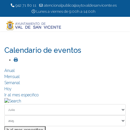
942 71 80 11
atencionalpublico@aytovaldesanvicente.es
Lunes a viernes de 9:00h a 14:00h
Calendario de eventos
Anual
Mensual
Semanal
Hoy
Ir al mes específico