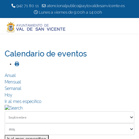
942 71 80 11
atencionalpublico@aytovaldesanvicente.es
Lunes a viernes de 9:00h a 14:00h
Calendario de eventos
Anual
Mensual
Semanal
Hoy
Ir al mes específico