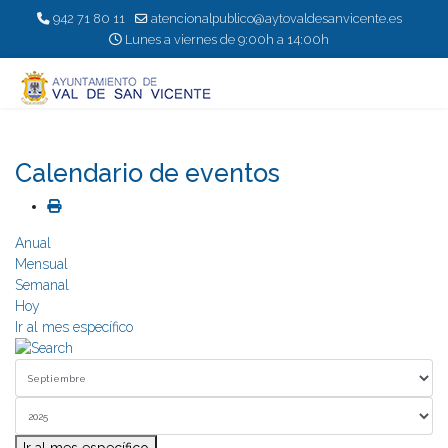
942 71 80 11
atencionalpublico@aytovaldesanvicente.es
Lunes a viernes de 9:00h a 14:00h
Calendario de eventos
Anual
Mensual
Semanal
Hoy
Ir al mes específico