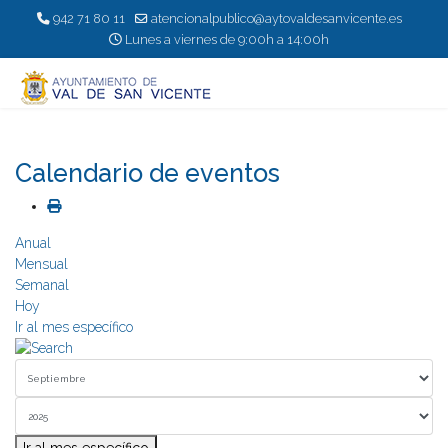
942 71 80 11
atencionalpublico@aytovaldesanvicente.es
Lunes a viernes de 9:00h a 14:00h
Calendario de eventos
Anual
Mensual
Semanal
Hoy
Ir al mes específico