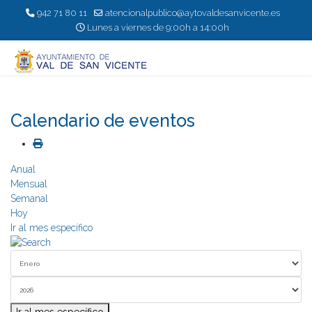
942 71 80 11
atencionalpublico@aytovaldesanvicente.es
Lunes a viernes de 9:00h a 14:00h
Calendario de eventos
Anual
Mensual
Semanal
Hoy
Ir al mes específico