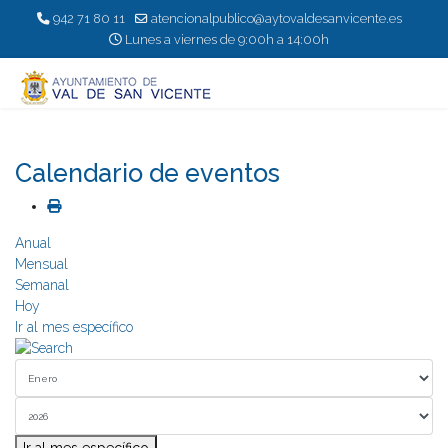
942 71 80 11
atencionalpublico@aytovaldesanvicente.es
Lunes a viernes de 9:00h a 14:00h
Calendario de eventos
Anual
Mensual
Semanal
Hoy
Ir al mes específico