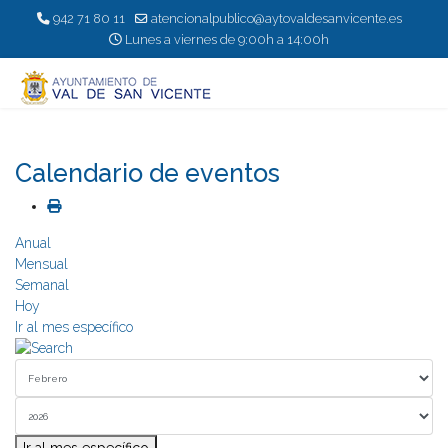
942 71 80 11
atencionalpublico@aytovaldesanvicente.es
Lunes a viernes de 9:00h a 14:00h
Calendario de eventos
Anual
Mensual
Semanal
Hoy
Ir al mes específico