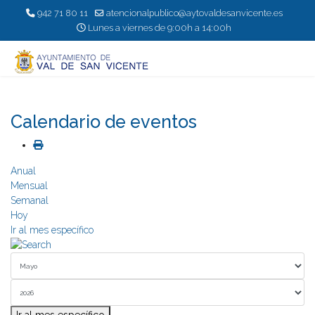
942 71 80 11
atencionalpublico@aytovaldesanvicente.es
Lunes a viernes de 9:00h a 14:00h
Calendario de eventos
Anual
Mensual
Semanal
Hoy
Ir al mes específico