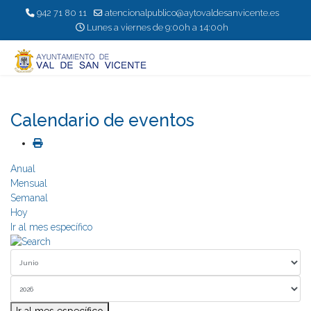
942 71 80 11
atencionalpublico@aytovaldesanvicente.es
Lunes a viernes de 9:00h a 14:00h
Calendario de eventos
Anual
Mensual
Semanal
Hoy
Ir al mes específico