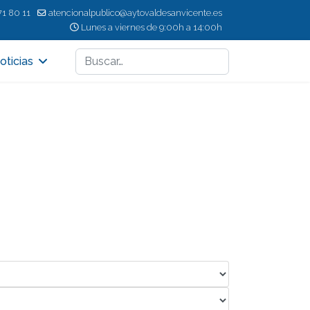
71 80 11
atencionalpublico@aytovaldesanvicente.es
Lunes a viernes de 9:00h a 14:00h
Buscar
oticias