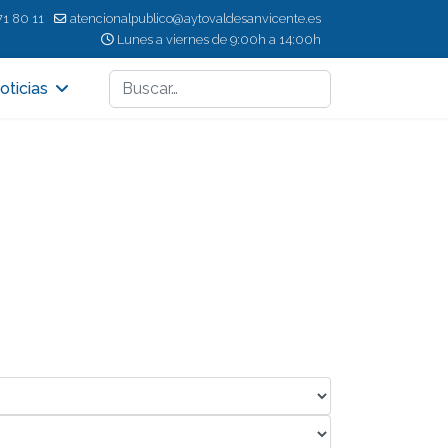
71 80 11
atencionalpublico@aytovaldesanvicente.es
Lunes a viernes de 9:00h a 14:00h
Buscar
oticias