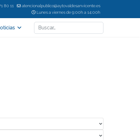
71 80 11
atencionalpublico@aytovaldesanvicente.es
Lunes a viernes de 9:00h a 14:00h
Buscar
oticias