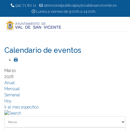
942 71 80 11
atencionalpublico@aytovaldesanvicente.es
Lunes a viernes de 9:00h a 14:00h
Calendario de eventos
Marzo,
2026
Anual
Mensual
Semanal
Hoy
Ir al mes específico