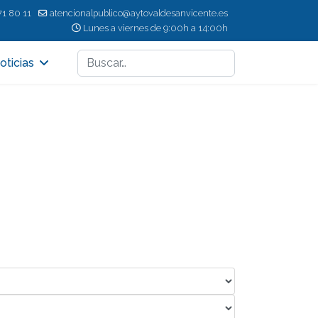
71 80 11
atencionalpublico@aytovaldesanvicente.es
Lunes a viernes de 9:00h a 14:00h
Buscar
oticias