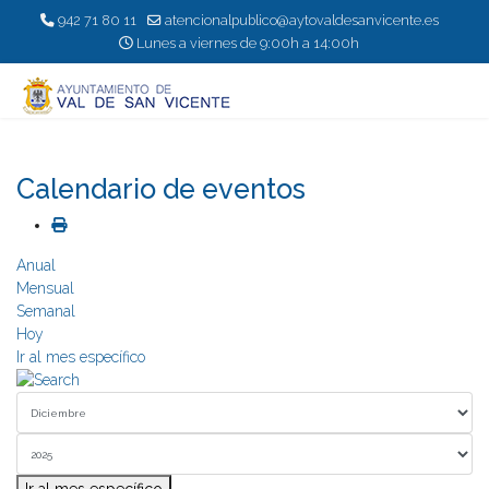
942 71 80 11
atencionalpublico@aytovaldesanvicente.es
Lunes a viernes de 9:00h a 14:00h
Calendario de eventos
Anual
Mensual
Semanal
Hoy
Ir al mes específico