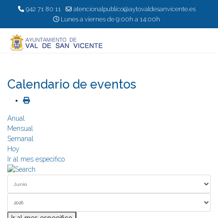
942 71 80 11
atencionalpublico@aytovaldesanvicente.es
Lunes a viernes de 9:00h a 14:00h
Calendario de eventos
Anual
Mensual
Semanal
Hoy
Ir al mes específico