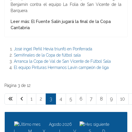
Benjamín contra el equipo La Folia de San Vicente de la
Barquera.
Leer más: El Fuente Salí­n jugará la final de la Copa
Cantabria
José íngel Peñil Hevia triunfó en Ponferrada
Semifinales de la Copa de fútbol sala
Arranca la Copa de Val de San Vicente de Fútbol Sala
El equipo Pinturas Hermanos Laví­n campeón de liga
Página 3 de 12
1
2
3
4
5
6
7
8
9
10
Agosto 2026
L
M
X
J
V
S
D