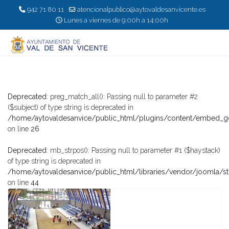
942 71 80 11
atencionalpublico@aytovaldesanvicente.es
Lunes a viernes de 9:00h a 14:00h
Deprecated
: preg_match_all(): Passing null to parameter #2
($subject) of type string is deprecated in
/home/aytovaldesanvice/public_html/plugins/content/embed
on line
26
Deprecated
: mb_strpos(): Passing null to parameter #1 ($haystack)
of type string is deprecated in
/home/aytovaldesanvice/public_html/libraries/vendor/joomla/s
on line
44