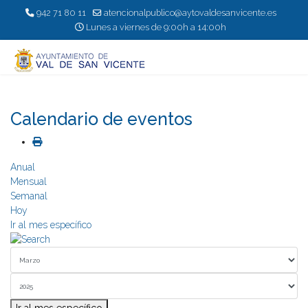
942 71 80 11
atencionalpublico@aytovaldesanvicente.es
Lunes a viernes de 9:00h a 14:00h
Calendario de eventos
Anual
Mensual
Semanal
Hoy
Ir al mes específico