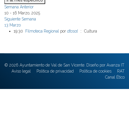
Ir al mes específico
Semana Anterior
10 - 16 Marzo, 2025
Siguiente Semana
13 Marzo
19:30
Filmoteca Regional
por
dtosal
:: Cultura
© 2026 Ayuntamiento de Val de San Vicente. Diseño por Avanza IT
Aviso legal
Política de privacidad
Política de cookies
RAT
Canal Ético