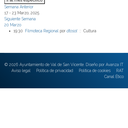
Ir al mes específico
Semana Anterior
17 - 23 Marzo, 2025
Siguiente Semana
20 Marzo
19:30
Filmoteca Regional
por
dtosal
:: Cultura
© 2026 Ayuntamiento de Val de San Vicente. Diseño por Avanza IT
Aviso legal
Política de privacidad
Política de cookies
RAT
Canal Ético