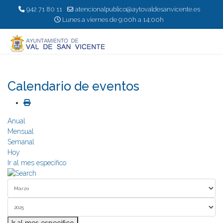
942 71 80 11
atencionalpublico@aytovaldesanvicente.es
Lunes a viernes de 9:00h a 14:00h
Calendario de eventos
Anual
Mensual
Semanal
Hoy
Ir al mes específico